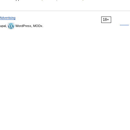
Advertising
18+
upal,
WordPress, MODx.