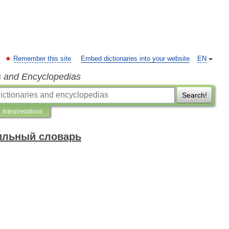
Remember this site
Embed dictionaries into your website
EN
s and Encyclopedias
Search!
Interpretations
ильный словарь