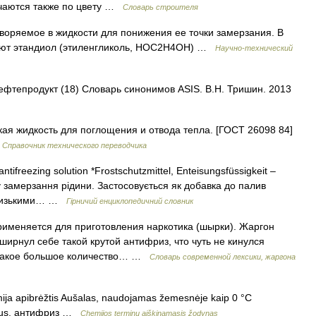
ичаются также по цвету …
Словарь строителя
оряемое в жидкости для понижения ее точки замерзания. В
уют этандиол (этиленгликоль, НОС2Н4ОН) …
Научно-технический
нефтепродукт (18) Словарь синонимов ASIS. В.Н. Тришин. 2013
я жидкость для поглощения и отвода тепла. [ГОСТ 26098 84]
…
Справочник технического переводчика
antifreezing solution *Frostschutzmittel, Enteisungsfüssigkeit –
 замерзання рідини. Застосовується як добавка до палив
з низькими… …
Гірничий енциклопедичний словник
применяется для приготовления наркотика (шырки). Жаргон
 ширнул себе такой крутой антифриз, что чуть не кинулся
е такое большое количество… …
Cловарь современной лексики, жаргона
emija apibrėžtis Aušalas, naudojamas žemesnėje kaip 0 °C
ze rus. антифриз …
Chemijos terminų aiškinamasis žodynas