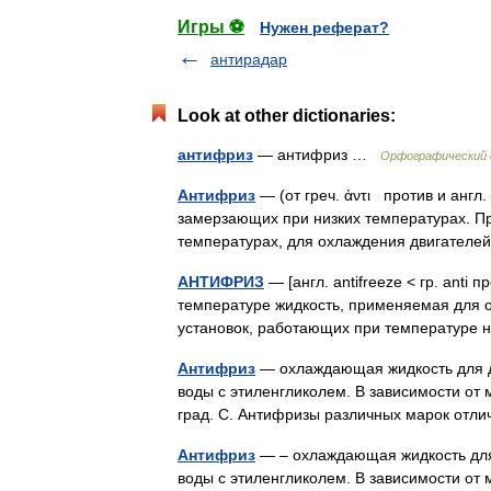
Игры ⚽
Нужен реферат?
антирадар
Look at other dictionaries:
антифриз
— антифриз …
Орфографический 
Антифриз
— (от греч. ἀντι против и англ
замерзающих при низких температурах. П
температурах, для охлаждения двигател
АНТИФРИЗ
— [англ. antifreeze < гр. anti
температуре жидкость, применяемая для о
установок, работающих при температуре
Антифриз
— охлаждающая жидкость для дв
воды с этиленгликолем. В зависимости от
град. С. Антифризы различных марок отл
Антифриз
— – охлаждающая жидкость для 
воды с этиленгликолем. В зависимости от