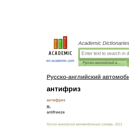
Academic Dictionarie
en-academic.com
Русско-английский автомобильный словарь
Русско-английский автомоб
антифриз
антифриз
м
.
antifreeze
Русско
-
английский
автомобильный
словарь
.
2013
.