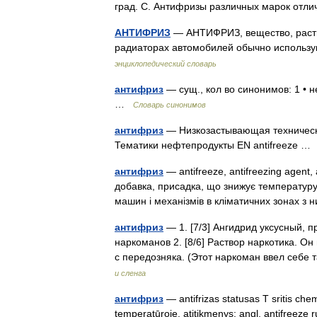
град. С. Антифризы различных марок отл
АНТИФРИЗ
— АНТИФРИЗ, вещество, раств
радиаторах автомобилей обычно использ
энциклопедический словарь
антифриз
— сущ., кол во синонимов: 1 • 
…
Словарь синонимов
антифриз
— Низкозастывающая техническа
Тематики нефтепродукты EN antifreeze 
антифриз
— antifreeze, antifreezing agent, 
добавка, присадка, що знижує температуру
машин і механізмів в кліматичних зонах 
антифриз
— 1. [7/3] Ангидрид уксусный, 
наркоманов 2. [8/6] Раствор наркотика. Он
с передозняка. (Этот наркоман ввел себ
и сленга
антифриз
— antifrizas statusas T sritis ch
temperatūroje. atitikmenys: angl. antifree