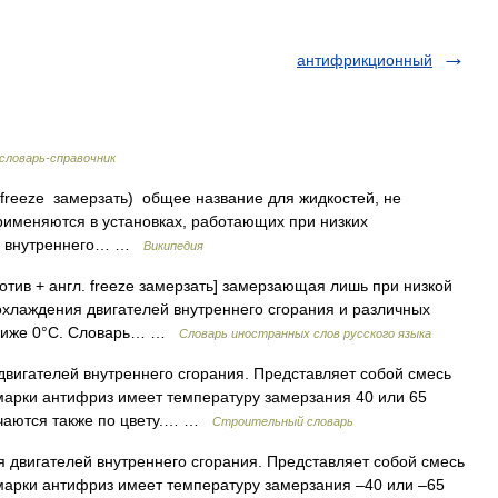
антифрикционный
словарь-справочник
. freeze замерзать) общее название для жидкостей, не
рименяются в установках, работающих при низких
ей внутреннего… …
Википедия
 против + англ. freeze замерзать] замерзающая лишь при низкой
хлаждения двигателей внутреннего сгорания и различных
 ниже 0°C. Словарь… …
Словарь иностранных слов русского языка
игателей внутреннего сгорания. Представляет собой смесь
 марки антифриз имеет температуру замерзания 40 или 65
ичаются также по цвету.… …
Строительный словарь
двигателей внутреннего сгорания. Представляет собой смесь
 марки антифриз имеет температуру замерзания –40 или –65